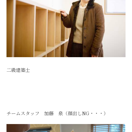
Home
事例紹介
業務の流れ
住宅建築事業部～HAUS LABO 拓
～
住宅商品
設計コンセプト
二級建築士
私たちについて
お問合せ・資料請求
BLOG
チームスタッフ 加藤 泉（顔出しNG・・・）