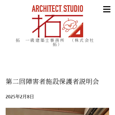
メ
イ
ン
の
内
容
へ
進
む
拓 一級建築士事務所 （株式会社
拓）
第二回障害者施設保護者説明会
2025年2月8日