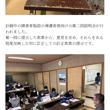
業務の流れ
住宅建築事業部～HAUS LABO 拓
～
計画中の障害者施設の保護者様向けの第二回説明会が行
住宅商品
われました。
設計コンセプト
第一回に提示した素案から、意見を求め、それらをある
私たちについて
程度反映した形に訂正しての訂正素案の提示です。
お問合せ・資料請求
BLOG