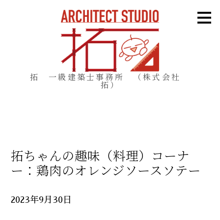
メ
イ
ン
の
内
容
へ
進
む
拓 一級建築士事務所 （株式会社
拓）
拓ちゃんの趣味（料理）コーナ
ー：鶏肉のオレンジソースソテー
2023年9月30日