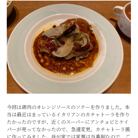
Home
事例紹介
業務の流れ
住宅建築事業部～HAUS LABO 拓
～
今回は鶏肉のオレンジソースのソテーを作りました。本
当は最近はまっているイタリアンのカチャトーラを作り
住宅商品
たかったのですが、近くのスーパーにアンチョビとケイ
設計コンセプト
パーが売ってなかったので、急遽変更。カチャトーラ風
に作ってみました。我が家では家事は当番制なので、ご
私たちについて