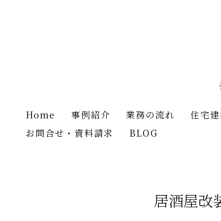
メ
イ
ン
の
内
容
へ
進
む
Home
事例紹介
業務の流れ
住宅建
お問合せ・資料請求
BLOG
居酒屋改