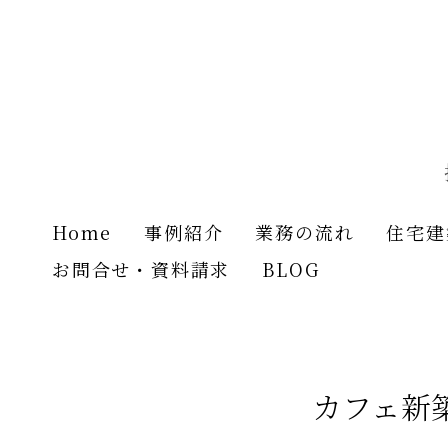
メ
イ
ン
の
内
容
へ
進
む
Home
事例紹介
業務の流れ
住宅建
お問合せ・資料請求
BLOG
カフェ新